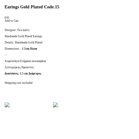
Earings Gold Plated Code.15
€45
Add to Cart
Designer: Two halvz
Handmade Gold Plated Earings
Details: Handmade Gold Plated
Dimensions :
1.5cm Diam
- -
Χειροποίητα Επίχρυσα σκουλαρίκια
Λεπτομέρειες Προιοντος :
Διαστάσεις: 1.5 cm Διάμετρος
Shipping cost included