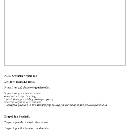
25387 Seashells Ντραπέ Τοπ
Designer: Ioanna Kourbela
Ντραπέ τοπ από ελαστικό νήμα βισκόζης.
Ντραπέ τοπ με πιάσιμο στον ώμο
από ελαστικό νήμα βισκόζης.
Έχει ελαστική ριμπ πλέξη με άνετη εφαρμογή
που αγκαλιάζει απαλά τη σιλουέτα.
Συνδυάζεται μοναδικά με τα κάτω μέρη της συλλογής συνθέτοντας κομψά, καλοκαιρινά σύνολα.
- -
Draped Top Seashells
Draped top made of elastic viscose yarn.
Draped top with a twist on the shoulder