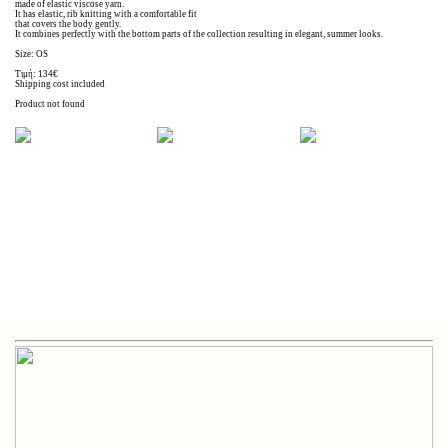
made of elastic viscose yarn.
It has elastic, rib knitting with a comfortable fit
that covers the body gently.
It combines perfectly with the bottom parts of the collection resulting in elegant, summer looks.
Size: OS
Τιμή: 134€
Shipping cost included
Product not found